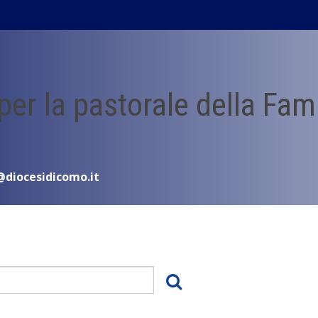
 per la pastorale della Fam
@diocesidicomo.it