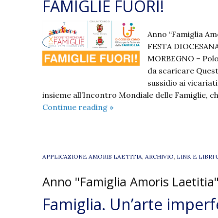
FAMIGLIE FUORI!
Anno “Famiglia Amo
FESTA DIOCESANA
MORBEGNO – Polo
da scaricare Ques
sussidio ai vicaria
insieme all’Incontro Mondiale delle Famiglie, 
FAMIGLIE
Continue reading
»
FUORI!
APPLICAZIONE AMORIS LAETITIA
,
ARCHIVIO
,
LINK E LIBRI 
Anno "Famiglia Amoris Laetitia
Famiglia. Un’arte imperfe