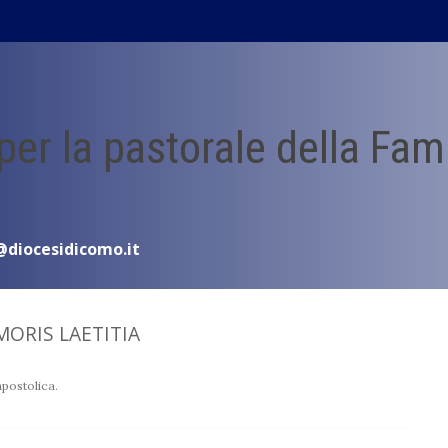
 per la pastorale della Fam
@diocesidicomo.it
MORIS LAETITIA
apostolica.