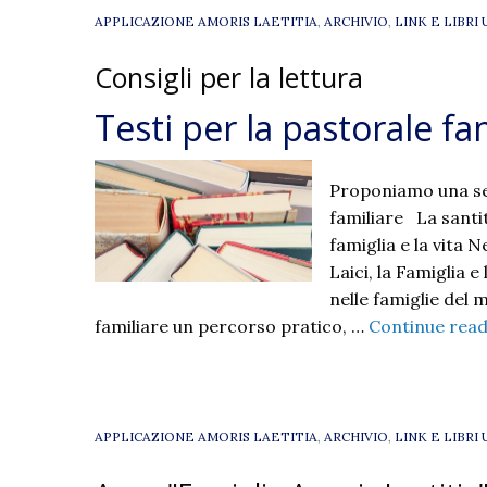
Famiglie
APPLICAZIONE AMORIS LAETITIA
,
ARCHIVIO
,
LINK E LIBRI 
–
Consigli per la lettura
MANDATO
DEL
Testi per la pastorale fa
PAPA
Proponiamo una sele
familiare La santit
famiglia e la vita N
Laici, la Famiglia 
nelle famiglie del 
familiare un percorso pratico, …
Continue rea
APPLICAZIONE AMORIS LAETITIA
,
ARCHIVIO
,
LINK E LIBRI 