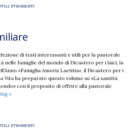
UTILI
,
STRUMENTI
miliare
zione di testi interessanti e utili per la pastorale
à nelle famiglie del mondo di Dicastero per i laici, la
ell’Anno «Famiglia Amoris Laetitia», il Dicastero per i
e la Vita ha preparato questo volume su «La santità
mondo» con il proposito di offrire alla pastorale
Testi
ding
»
per
la
pastorale
familiare
UTILI
,
STRUMENTI