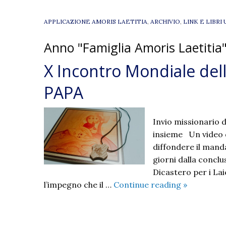
APPLICAZIONE AMORIS LAETITIA
,
ARCHIVIO
,
LINK E LIBRI 
Anno "Famiglia Amoris Laetitia
X Incontro Mondiale de
PAPA
Invio missionario 
insieme Un video de
diffondere il mand
giorni dalla conclu
Dicastero per i Laic
X
l’impegno che il …
Continue reading
»
Incontro
Mondiale
delle