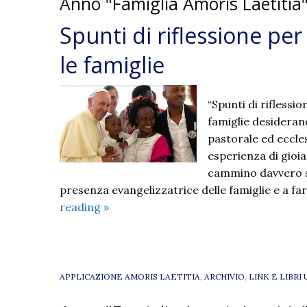
Anno "Famiglia Amoris Laetitia
Spunti di riflessione p
le famiglie
“Spunti di riflessi
famiglie desidera
pastorale ed eccles
esperienza di gioia
cammino davvero si
presenza evangelizzatrice delle famiglie e a far
Spunti
reading
»
di
riflessione
per
un
APPLICAZIONE AMORIS LAETITIA
,
ARCHIVIO
,
LINK E LIBRI 
cammino