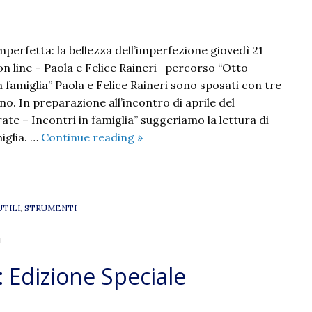
mperfetta: la bellezza dell’imperfezione giovedì 21
on line – Paola e Felice Raineri percorso “Otto
n famiglia” Paola e Felice Raineri sono sposati con tre
ino. In preparazione all’incontro di aprile del
te – Incontri in famiglia” suggeriamo la lettura di
Famiglia.
miglia. …
Continue reading
»
Un’arte
imperfetta:
la
bellezza
UTILI
,
STRUMENTI
dell’imperfezione
"
: Edizione Speciale