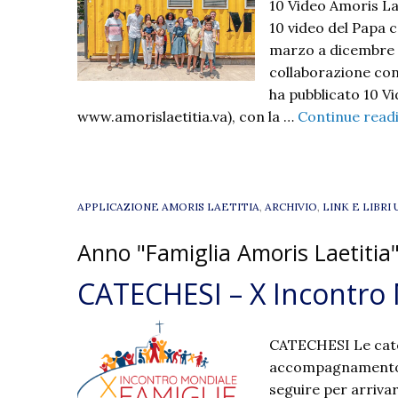
10 Video Amoris Lae
10 video del Papa 
marzo a dicembre 202
collaborazione con
ha pubblicato 10 Vi
www.amorislaetitia.va), con la …
Continue read
APPLICAZIONE AMORIS LAETITIA
,
ARCHIVIO
,
LINK E LIBRI 
Anno "Famiglia Amoris Laetitia
CATECHESI – X Incontro 
CATECHESI Le cate
accompagnamento al
seguire per arrivar