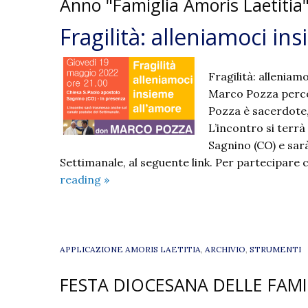
Anno "Famiglia Amoris Laetitia
sinodale
con
Fragilità: alleniamoci in
le
famiglie
Fragilità: allenia
Marco Pozza perco
Pozza è sacerdote,
L’incontro si terrà
Sagnino (CO) e sar
Settimanale, al seguente link. Per partecipare 
Fragilità:
reading
»
alleniamoci
insieme
all’amore
APPLICAZIONE AMORIS LAETITIA
,
ARCHIVIO
,
STRUMENTI
FESTA DIOCESANA DELLE FAMI