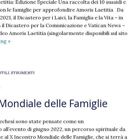
titia: Edizione Speciale Una raccolta dei 10 sussidi e
con le famiglie per approfondire Amoris Laetitia Da
1, il Dicastero per i Laici, la Famiglia e la Vita – in
 il Dicastero per la Comunicazione e Vatican News –
deo Amoris Laetitia (singolarmente disponibili sul sito
10
ing
»
Video
Amoris
Laetitia:
Edizione
UTILI
,
STRUMENTI
Speciale
"
Mondiale delle Famiglie
chesi sono state pensate come un
l’evento di giugno 2022, un percorso spirituale da
e al X Incontro Mondiale delle Famiglie, che si terrà a