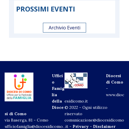
PROSSIMI EVENTI
Archivio Eventi
Uffici
Diocesi
o
di Como
Famig
-
lia
www.dioc
della
esidicomo.it
Dioce
© 2022 - Ogni utilizzo
si di Como
riservato
via Baserga, 81 - Como
comunicazione@diocesidicomo
ufficiofamiglia@diocesidicomo.
.it -
Privacy
-
Disclaimer