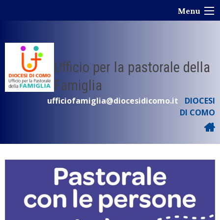
Skip
Menu
to
content
Ufficio per la pastorale della
Famiglia
ufficiofamiglia@diocesidicomo.it
DIOCESI
DI COMO