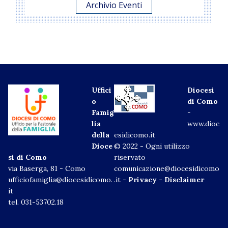
Archivio Eventi
Uffici
Diocesi
o
di Como
Famig
-
lia
www.dioc
della
esidicomo.it
Dioce
© 2022 - Ogni utilizzo
si di Como
riservato
via Baserga, 81 - Como
comunicazione@diocesidicomo
ufficiofamiglia@diocesidicomo.
.it -
Privacy
-
Disclaimer
it
tel. 031-53702.18