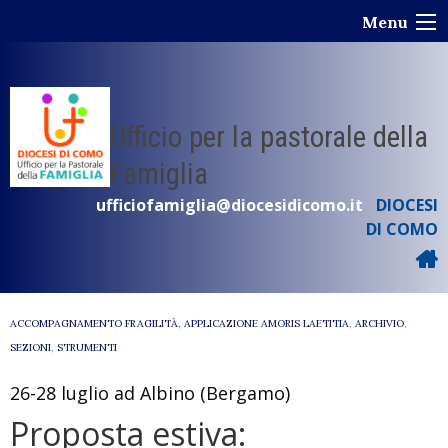
Skip
Menu
to
content
Ufficio per la pastorale della
Famiglia
ufficiofamiglia@diocesidicomo.it
DIOCESI
DI COMO
ACCOMPAGNAMENTO FRAGILITÀ
,
APPLICAZIONE AMORIS LAETITIA
,
ARCHIVIO
,
SEZIONI
,
STRUMENTI
26-28 luglio ad Albino (Bergamo)
Proposta estiva: