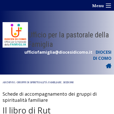
Skip
Menu
to
content
Ufficio per la pastorale della
Famiglia
ufficiofamiglia@diocesidicomo.it
DIOCESI
DI COMO
ARCHIVIO
,
GRUPPI DI SPIRITUALITÀ FAMILIARE
,
SEZIONI
Schede di accompagnamento dei gruppi di
spiritualità familiare
Il libro di Rut