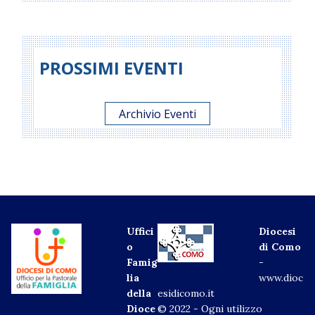
PROSSIMI EVENTI
Archivio Eventi
Uffici
Diocesi
o
di Como
Famig
-
lia
www.dioc
della
esidicomo.it
Dioce
© 2022 - Ogni utilizzo