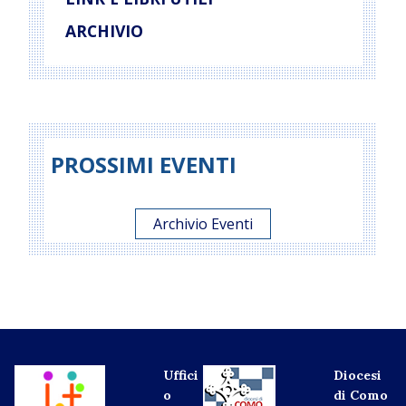
ARCHIVIO
PROSSIMI EVENTI
Archivio Eventi
Uffici
Diocesi
o
di Como