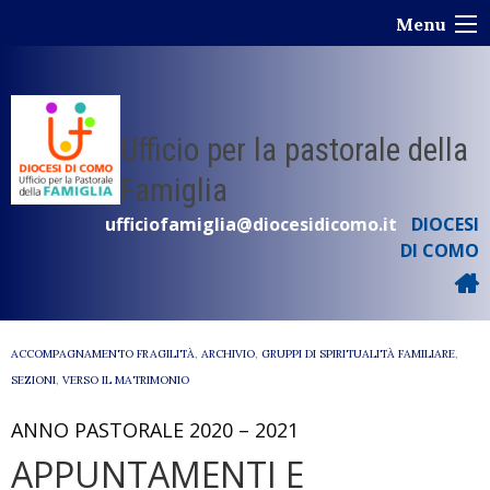
Skip
Menu
to
content
Ufficio per la pastorale della
Famiglia
ufficiofamiglia@diocesidicomo.it
DIOCESI
DI COMO
ACCOMPAGNAMENTO FRAGILITÀ
,
ARCHIVIO
,
GRUPPI DI SPIRITUALITÀ FAMILIARE
,
SEZIONI
,
VERSO IL MATRIMONIO
ANNO PASTORALE 2020 – 2021
APPUNTAMENTI E