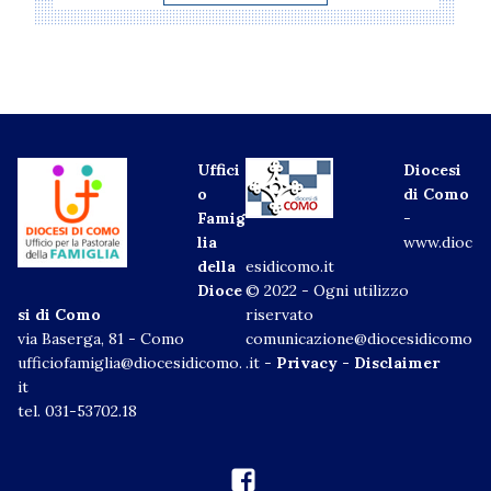
Uffici
Diocesi
o
di Como
Famig
-
lia
www.dioc
della
esidicomo.it
Dioce
© 2022 - Ogni utilizzo
si di Como
riservato
via Baserga, 81 - Como
comunicazione@diocesidicomo
ufficiofamiglia@diocesidicomo.
.it -
Privacy
-
Disclaimer
it
tel. 031-53702.18