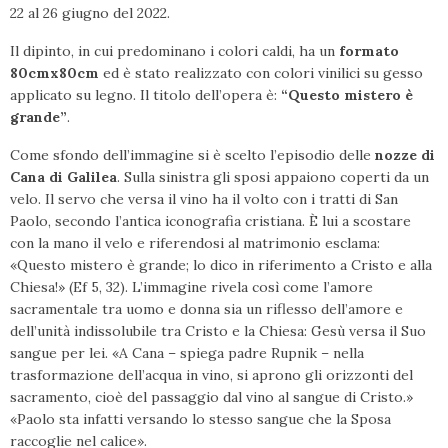
22 al 26 giugno del 2022.
Il dipinto, in cui predominano i colori caldi, ha un
formato
80cmx80cm
ed è stato realizzato con colori vinilici su gesso
applicato su legno. Il titolo dell’opera è:
“Questo mistero è
grande”
.
Come sfondo dell’immagine si è scelto l’episodio delle
nozze di
Cana di Galilea
. Sulla sinistra gli sposi appaiono coperti da un
velo. Il servo che versa il vino ha il volto con i tratti di San
Paolo, secondo l’antica iconografia cristiana. È lui a scostare
con la mano il velo e riferendosi al matrimonio esclama:
«Questo mistero è grande; lo dico in riferimento a Cristo e alla
Chiesa!» (Ef 5, 32). L’immagine rivela così come l’amore
sacramentale tra uomo e donna sia un riflesso dell’amore e
dell’unità indissolubile tra Cristo e la Chiesa: Gesù versa il Suo
sangue per lei. «A Cana – spiega padre Rupnik – nella
trasformazione dell’acqua in vino, si aprono gli orizzonti del
sacramento, cioè del passaggio dal vino al sangue di Cristo.»
«Paolo sta infatti versando lo stesso sangue che la Sposa
raccoglie nel calice».