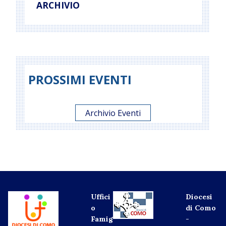
ARCHIVIO
PROSSIMI EVENTI
Archivio Eventi
Uffici
Diocesi
o
di Como
Famig
-