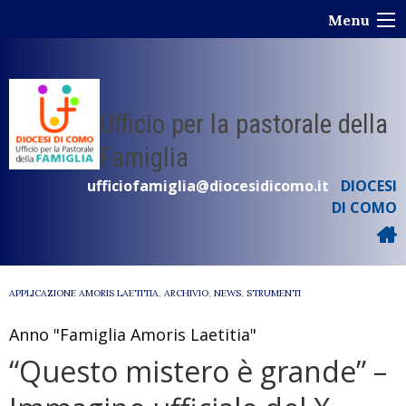
Skip
Menu
to
content
Ufficio per la pastorale della
Famiglia
ufficiofamiglia@diocesidicomo.it
DIOCESI
DI COMO
APPLICAZIONE AMORIS LAETITIA
,
ARCHIVIO
,
NEWS
,
STRUMENTI
Anno "Famiglia Amoris Laetitia"
“Questo mistero è grande” –