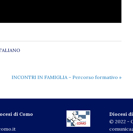
TALIANO
INCONTRI IN FAMIGLIA – Percorso formativo
»
iocesi di Como
Diocesi 
© 2022 - O
como.it
comunicaz