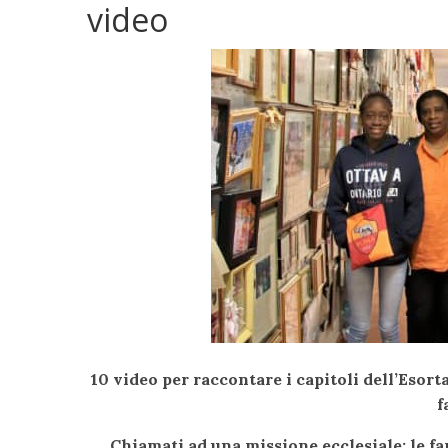
video
10 video per raccontare i capitoli dell’Esor
f
Chiamati ad una missione ecclesiale:
le f