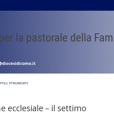
 per la pastorale della Fam
@diocesidicomo.it
UTILI
,
STRUMENTI
"
 ecclesiale – il settimo