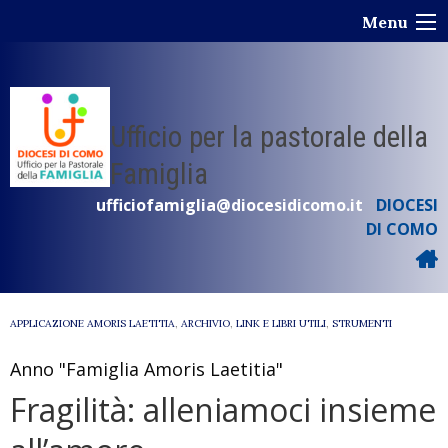
Skip
Menu
to
content
Ufficio per la pastorale della
Famiglia
ufficiofamiglia@diocesidicomo.it
DIOCESI
DI COMO
APPLICAZIONE AMORIS LAETITIA
,
ARCHIVIO
,
LINK E LIBRI UTILI
,
STRUMENTI
Anno "Famiglia Amoris Laetitia"
Fragilità: alleniamoci insieme