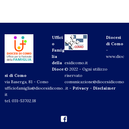
Uffici
Diocesi
o
di Como
Famig
-
lia
www.dioc
della
esidicomo.it
Dioce
© 2022 - Ogni utilizzo
si di Como
riservato
via Baserga, 81 - Como
comunicazione@diocesidicomo
ufficiofamiglia@diocesidicomo.
.it -
Privacy
-
Disclaimer
it
tel. 031-53702.18
Facebook