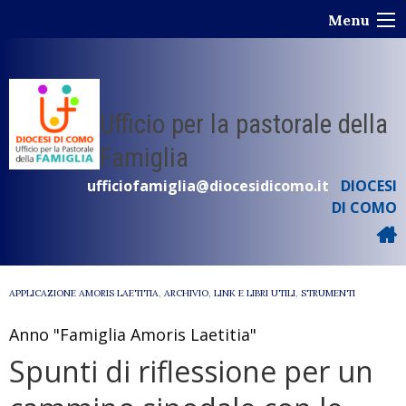
Skip
Menu
to
content
Ufficio per la pastorale della
Famiglia
ufficiofamiglia@diocesidicomo.it
DIOCESI
DI COMO
APPLICAZIONE AMORIS LAETITIA
,
ARCHIVIO
,
LINK E LIBRI UTILI
,
STRUMENTI
Anno "Famiglia Amoris Laetitia"
Spunti di riflessione per un