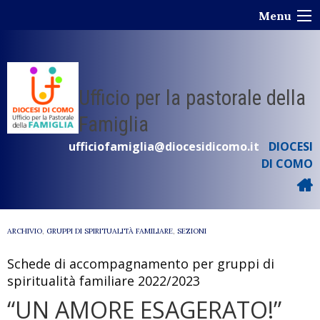
Skip
Menu
to
content
Ufficio per la pastorale della
Famiglia
ufficiofamiglia@diocesidicomo.it
DIOCESI
DI COMO
ARCHIVIO
,
GRUPPI DI SPIRITUALITÀ FAMILIARE
,
SEZIONI
Schede di accompagnamento per gruppi di
spiritualità familiare 2022/2023
“UN AMORE ESAGERATO!”