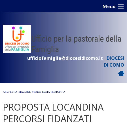
Skip
Menu
to
content
Ufficio per la pastorale della
Famiglia
ufficiofamiglia@diocesidicomo.it
DIOCESI
DI COMO
ARCHIVIO
,
SEZIONI
,
VERSO IL MATRIMONIO
PROPOSTA LOCANDINA
PERCORSI FIDANZATI