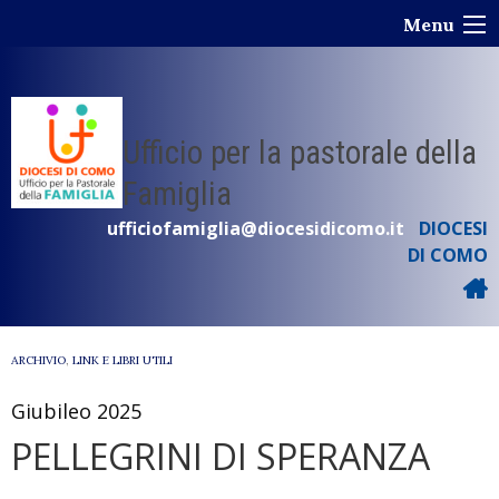
Skip
Menu
to
content
Ufficio per la pastorale della
Famiglia
ufficiofamiglia@diocesidicomo.it
DIOCESI
DI COMO
ARCHIVIO
,
LINK E LIBRI UTILI
Giubileo 2025
PELLEGRINI DI SPERANZA