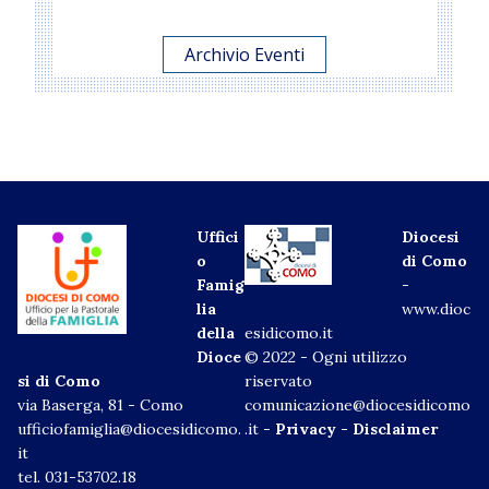
Archivio Eventi
Uffici
Diocesi
o
di Como
Famig
-
lia
www.dioc
della
esidicomo.it
Dioce
© 2022 - Ogni utilizzo
si di Como
riservato
via Baserga, 81 - Como
comunicazione@diocesidicomo
ufficiofamiglia@diocesidicomo.
.it -
Privacy
-
Disclaimer
it
tel. 031-53702.18