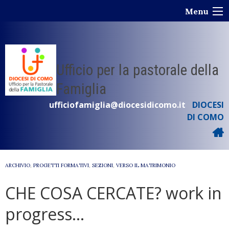
Skip
Menu
to
content
Ufficio per la pastorale della
Famiglia
ufficiofamiglia@diocesidicomo.it
DIOCESI
DI COMO
ARCHIVIO
,
PROGETTI FORMATIVI
,
SEZIONI
,
VERSO IL MATRIMONIO
CHE COSA CERCATE? work in
progress…