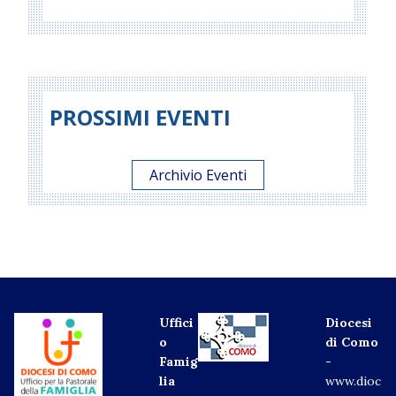
PROSSIMI EVENTI
Archivio Eventi
Uffici
Diocesi
o
di Como
Famig
-
lia
www.dioc