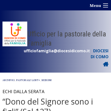
Skip
Menu
to
content
Ufficio per la pastorale della
Famiglia
ufficiofamiglia@diocesidicomo.it
DIOCESI
DI COMO
ARCHIVIO
,
PASTORALE LGBT+
,
SEZIONI
ECHI DALLA SERATA
“Dono del Signore sono i