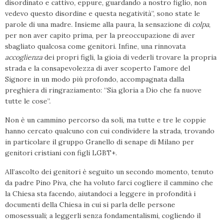
disordinato e cattivo, eppure, guardando a nostro figlio, non
vedevo questo disordine e questa negatività”, sono state le
parole di una madre. Insieme alla paura, la sensazione di
colpa
,
per non aver capito prima, per la preoccupazione di aver
sbagliato qualcosa come genitori. Infine, una rinnovata
accoglienza
dei propri figli, la gioia di vederli trovare la propria
strada e la consapevolezza di aver scoperto l’amore del
Signore in un modo più profondo, accompagnata dalla
preghiera di ringraziamento: “Sia gloria a Dio che fa nuove
tutte le cose”.
Non è un cammino percorso da soli, ma tutte e tre le coppie
hanno cercato qualcuno con cui condividere la strada, trovando
in particolare il gruppo Granello di senape di Milano per
genitori cristiani con figli LGBT+.
All’ascolto dei genitori è seguito un secondo momento, tenuto
da padre Pino Piva, che ha voluto farci cogliere il cammino che
la Chiesa sta facendo, aiutandoci a leggere in profondità i
documenti della Chiesa in cui si parla delle persone
omosessuali; a leggerli senza fondamentalismi, cogliendo il