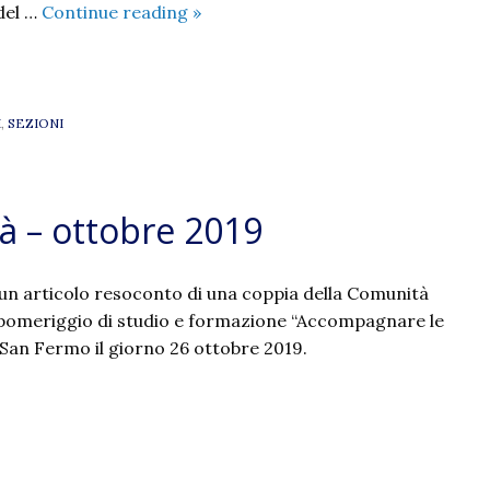
Il
del …
Continue reading
»
Presepe
in
famiglia
I
,
SEZIONI
à – ottobre 2019
 un articolo resoconto di una coppia della Comunità
ul pomeriggio di studio e formazione “Accompagnare le
 a San Fermo il giorno 26 ottobre 2019.