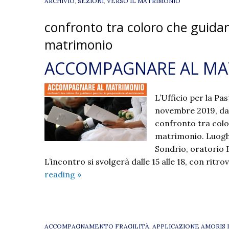
ARCHIVIO
,
SEZIONI
,
VERSO IL MATRIMONIO
confronto tra coloro che guidan
matrimonio
ACCOMPAGNARE AL MA
L’Ufficio per la Pa
novembre 2019, da
confronto tra colo
matrimonio. Luoghi
Sondrio, oratorio 
L’incontro si svolgerà dalle 15 alle 18, con ritro
ACCOMPAGNARE
reading
»
AL
MATRIMONIO
ACCOMPAGNAMENTO FRAGILITÀ
,
APPLICAZIONE AMORIS 