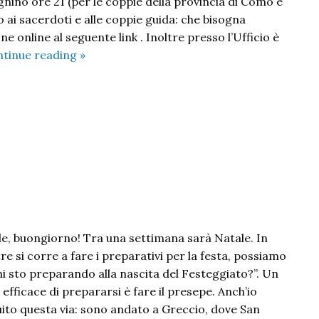
gnino ore 21 (per le coppie della provincia di Como e
 ai sacerdoti e alle coppie guida: che bisogna
one online al seguente link . Inoltre presso l’Ufficio è
Incontro
tinue reading
»
del
Vescovo
con
i
fidanzati
elle, buongiorno! Tra una settimana sarà Natale. In
re si corre a fare i preparativi per la festa, possiamo
i sto preparando alla nascita del Festeggiato?”. Un
fficace di prepararsi è fare il presepe. Anch’io
ito questa via: sono andato a Greccio, dove San