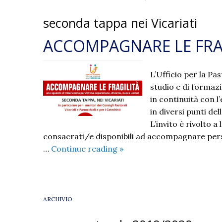
seconda tappa nei Vicariati
ACCOMPAGNARE LE FRAG
L’Ufficio per la P
studio e di formazi
in continuità con l
in diversi punti de
L’invito è rivolto a 
consacrati/e disponibili ad accompagnare perso
ACCOMPAGNARE
…
Continue reading
»
LE
FRAGILITA’
ARCHIVIO