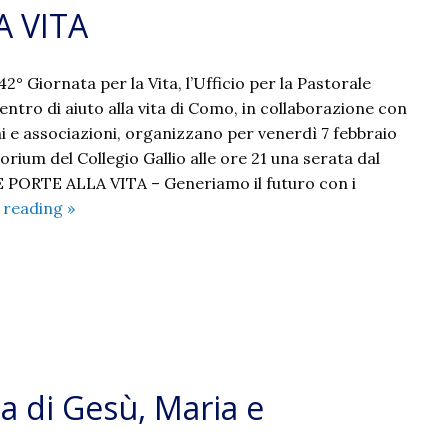
A VITA
42° Giornata per la Vita, l’Ufficio per la Pastorale
 Centro di aiuto alla vita di Como, in collaborazione con
ani e associazioni, organizzano per venerdì 7 febbraio
orium del Collegio Gallio alle ore 21 una serata dal
E PORTE ALLA VITA – Generiamo il futuro con i
APRIAMO
 reading
»
LE
PORTE
ALLA
VITA
ia di Gesù, Maria e