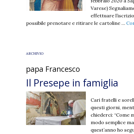
febbraio 2020 a Sa
Varese) Segnaliamo
effettuare l’iscrizi
possibile prenotare e ritirare le cartoline …
Con
ARCHIVIO
papa Francesco
Il Presepe in famiglia
Cari fratelli e sor
questi giorni, ment
chiederci: “Come m
modo semplice ma e
quest’anno ho segu