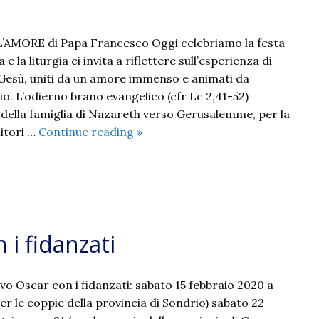
MORE di Papa Francesco Oggi celebriamo la festa
 e la liturgia ci invita a riflettere sull’esperienza di
Gesù, uniti da un amore immenso e animati da
io. L’odierno brano evangelico (cfr Lc 2,41-52)
o della famiglia di Nazareth verso Gerusalemme, per la
Festa
nitori …
Continue reading
»
della
Santa
Famiglia
di
Gesù,
 i fidanzati
Maria
e
Giuseppe
vo Oscar con i fidanzati: sabato 15 febbraio 2020 a
r le coppie della provincia di Sondrio) sabato 22