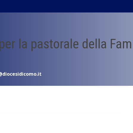
 per la pastorale della Fam
@diocesidicomo.it