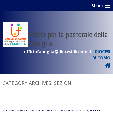
Skip
Menu
to
content
Ufficio per la pastorale della
Famiglia
ufficiofamiglia@diocesidicomo.it
DIOCESI
DI COMO
CATEGORY ARCHIVES:
SEZIONI
ACCOMPAGNAMENTO FRAGILITÀ
,
APPLICAZIONE AMORIS LAETITIA
,
SEZIONI
,