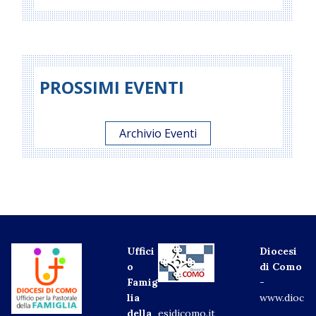
PROSSIMI EVENTI
Archivio Eventi
Uffici
Diocesi
o
di Como
Famig
-
lia
www.dioc
della
esidicomo.it