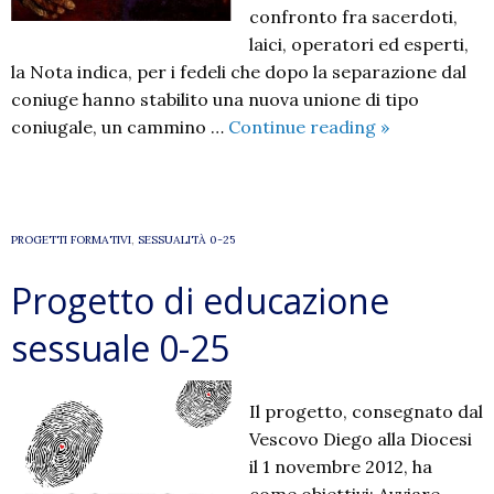
confronto fra sacerdoti,
laici, operatori ed esperti,
la Nota indica, per i fedeli che dopo la separazione dal
coniuge hanno stabilito una nuova unione di tipo
Nota
coniugale, un cammino …
Continue reading
»
pastorale
per
l’attuazione
del
PROGETTI FORMATIVI
,
SESSUALITÀ 0-25
cap.VIII
Progetto di educazione
di
Amoris
sessuale 0-25
Laetitia
Il progetto, consegnato dal
Vescovo Diego alla Diocesi
il 1 novembre 2012, ha