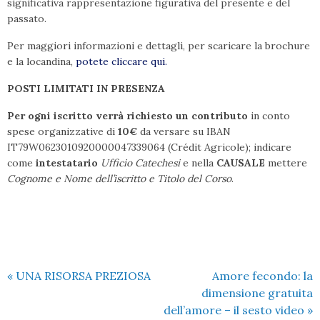
significativa rappresentazione figurativa del presente e del
passato
.
Per maggiori informazioni e dettagli, per scaricare la brochure
e la locandina,
potete cliccare qui.
POSTI LIMITATI IN PRESENZA
Per ogni iscritto verrà richiesto un contributo
in conto
spese organizzative di
10€
da versare su IBAN
IT79W0623010920000047339064 (Crédit Agricole); indicare
come
intestatario
Ufficio Catechesi
e nella
CAUSALE
mettere
Cognome e Nome dell’iscritto e Titolo del Corso
.
«
UNA RISORSA PREZIOSA
Amore fecondo: la
dimensione gratuita
dell’amore – il sesto video
»