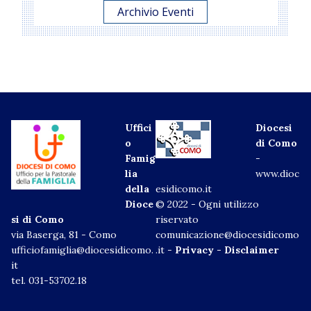
Archivio Eventi
Uffici
Diocesi
o
di Como
Famig
-
lia
www.dioc
della
esidicomo.it
Dioce
© 2022 - Ogni utilizzo
si di Como
riservato
via Baserga, 81 - Como
comunicazione@diocesidicomo
ufficiofamiglia@diocesidicomo.
.it -
Privacy
-
Disclaimer
it
tel. 031-53702.18