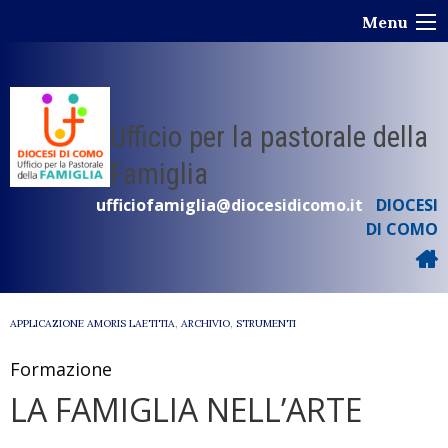
Skip
Menu
to
content
Ufficio per la pastorale della
Famiglia
ufficiofamiglia@diocesidicomo.it
DIOCESI
DI COMO
APPLICAZIONE AMORIS LAETITIA
,
ARCHIVIO
,
STRUMENTI
Formazione
LA FAMIGLIA NELL’ARTE