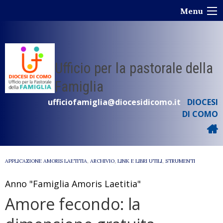
Skip
Menu
to
content
Ufficio per la pastorale della
Famiglia
ufficiofamiglia@diocesidicomo.it
DIOCESI
DI COMO
APPLICAZIONE AMORIS LAETITIA
,
ARCHIVIO
,
LINK E LIBRI UTILI
,
STRUMENTI
Anno "Famiglia Amoris Laetitia"
Amore fecondo: la