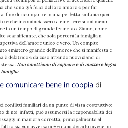
questi «scampoli di pensieri» è di accendere qualche
si che sono già felici del loro amore e per far
 al fine di ricomporre in una perfetta sinfonia quei
nato e che incominciassero a emettere suoni meno
erisce in un tempo di grande fermento. Siamo, come
lte scarnificante, che sola porterà la famiglia a
rospettiva dell’amore unico e vero. Un compito
uesto «mistero grande dell’amore» che si manifesta e
na è debitrice e da esso attende nuovi slanci di
 stessa.
Non smettiamo di sognare e di mettere legna
 famiglia.
ome comunicare bene in coppia
di
ei conflitti familiari da un punto di vista costruttivo:
 di noi, infatti, può assumersi la responsabilità dei
essaggi in maniera corretta, principalmente al
’altro sia «un avversario» e considerarlo invece un