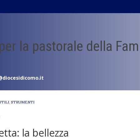
 per la pastorale della Fam
@diocesidicomo.it
UTILI
,
STRUMENTI
"
tta: la bellezza