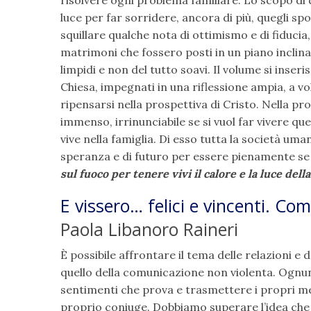
risolvere ogni problema familiare. Lo scopo di 
luce per far sorridere, ancora di più, quegli spo
squillare qualche nota di ottimismo e di fiducia,
matrimoni che fossero posti in un piano incli
limpidi e non del tutto soavi. Il volume si ins
Chiesa, impegnati in una riflessione ampia, a vo
ripensarsi nella prospettiva di Cristo. Nella p
immenso, irrinunciabile se si vuol far vivere q
vive nella famiglia. Di esso tutta la società uma
speranza e di futuro per essere pienamente se
sul fuoco per tenere vivi il calore e la luce della
E vissero… felici e vincenti. C
Paola Libanoro Raineri
È possibile affrontare il tema delle relazioni e d
quello della comunicazione non violenta. Ognuno
sentimenti che prova e trasmettere i propri m
proprio coniuge. Dobbiamo superare l’idea che l