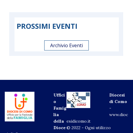
PROSSIMI EVENTI
Archivio Eventi
Uffici
Diocesi
o
di Como
Famig
-
lia
www.dioc
della
esidicomo.it
Dioce
© 2022 - Ogni utilizzo