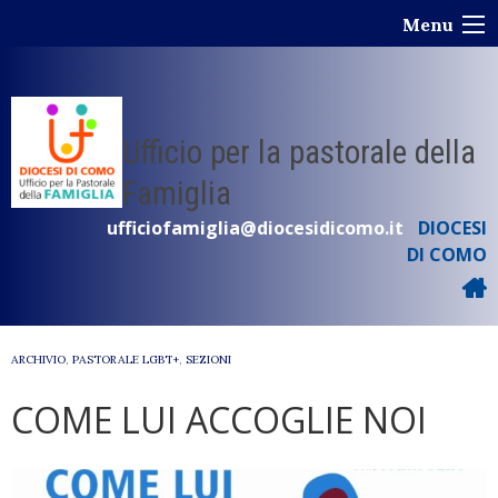
Skip
Menu
to
content
Ufficio per la pastorale della
Famiglia
ufficiofamiglia@diocesidicomo.it
DIOCESI
DI COMO
ARCHIVIO
,
PASTORALE LGBT+
,
SEZIONI
COME LUI ACCOGLIE NOI