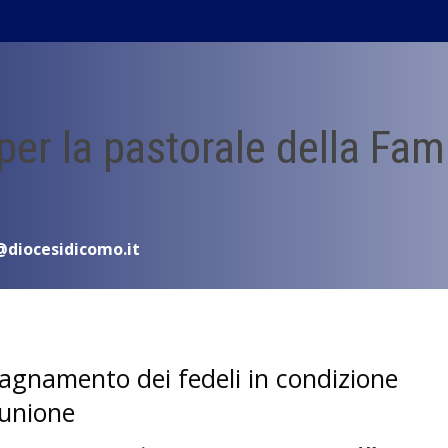
 per la pastorale della Fam
@diocesidicomo.it
pagnamento dei fedeli in condizione
 unione