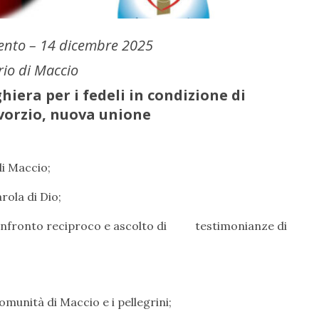
vento – 14 dicembre 2025
rio di Maccio
hiera per i fedeli in condizione di
vorzio, nuova unione
di Maccio;
ola di Dio;
onfronto reciproco e ascolto di testimonianze di
munità di Maccio e i pellegrini;