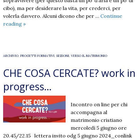
sopravvivere (per questo basta un po’ d’aria e un po’ di
cibo), ma per desiderare la vita, per crederci, per
volerla davvero. Alcuni dicono che per …
Continue
Testi
reading
»
per
la
pastorale
familiare
ARCHIVIO
,
PROGETTI FORMATIVI
,
SEZIONI
,
VERSO IL MATRIMONIO
CHE COSA CERCATE? work in
progress…
Incontro on line per chi
accompagna al
matrimonio cristiano
mercoledì 5 giugno ore
20.45/22.15 lettera invito odg 5 giugno 2024_conlink