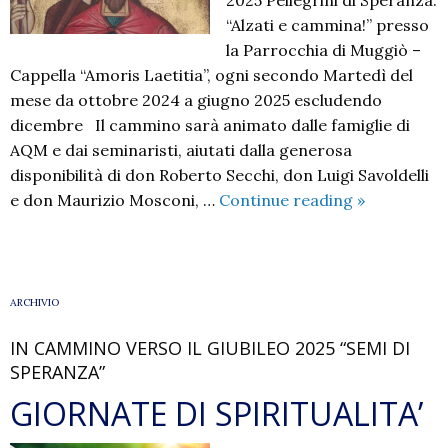
2025 Pellegrini di Speranza:
“Alzati e cammina!” presso
la Parrocchia di Muggiò –
Cappella “Amoris Laetitia”, ogni secondo Martedì del
mese da ottobre 2024 a giugno 2025 escludendo
dicembre Il cammino sarà animato dalle famiglie di
AQM e dai seminaristi, aiutati dalla generosa
disponibilità di don Roberto Secchi, don Luigi Savoldelli
Alle
e don Maurizio Mosconi, …
Continue reading
»
Querce
di
Mamre
–
ARCHIVIO
Cammino
IN CAMMINO VERSO IL GIUBILEO 2025 “SEMI DI
Spirituale
SPERANZA”
2024
–
GIORNATE DI SPIRITUALITA’
2025