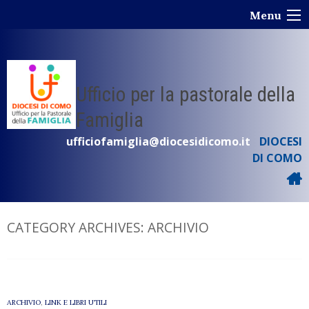
Skip
Menu
to
content
Ufficio per la pastorale della
Famiglia
ufficiofamiglia@diocesidicomo.it
DIOCESI
DI COMO
CATEGORY ARCHIVES:
ARCHIVIO
ARCHIVIO
,
LINK E LIBRI UTILI