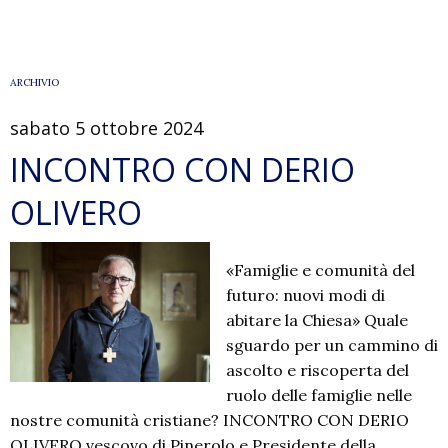
per
la
pastorale
familiare
ARCHIVIO
sabato 5 ottobre 2024
INCONTRO CON DERIO
OLIVERO
«Famiglie e comunità del
futuro: nuovi modi di
abitare la Chiesa» Quale
sguardo per un cammino di
ascolto e riscoperta del
ruolo delle famiglie nelle
nostre comunità cristiane? INCONTRO CON DERIO
OLIVERO vescovo di Pinerolo e Presidente della