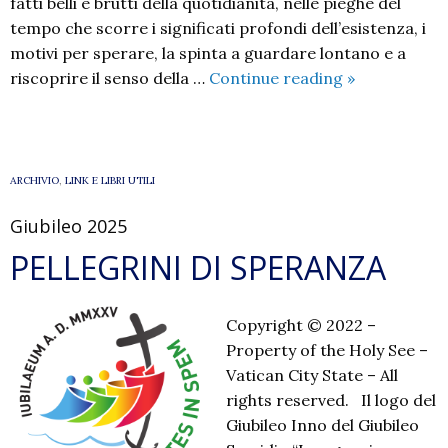
fatti belli e brutti della quotidianità, nelle pieghe del
tempo che scorre i significati profondi dell’esistenza, i
motivi per sperare, la spinta a guardare lontano e a
Testi
riscoprire il senso della …
Continue reading
»
per
la
pastorale
familiare
ARCHIVIO
,
LINK E LIBRI UTILI
Giubileo 2025
PELLEGRINI DI SPERANZA
Copyright © 2022 –
Property of the Holy See –
Vatican City State – All
rights reserved. Il logo del
Giubileo Inno del Giubileo