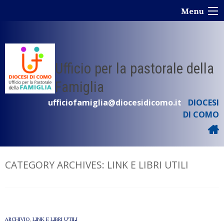
Skip
Menu
to
content
Ufficio per la pastorale della
Famiglia
ufficiofamiglia@diocesidicomo.it
DIOCESI
DI COMO
CATEGORY ARCHIVES:
LINK E LIBRI UTILI
ARCHIVIO
,
LINK E LIBRI UTILI