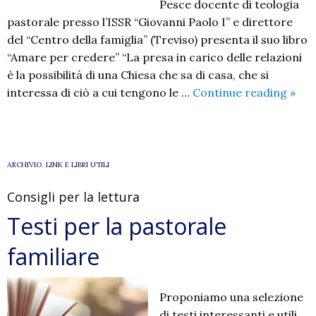
Pesce docente di teologia
pastorale presso l’ISSR “Giovanni Paolo I” e direttore
del “Centro della famiglia” (Treviso) presenta il suo libro
“Amare per credere” “La presa in carico delle relazioni
è la possibilità di una Chiesa che sa di casa, che si
“Ama
interessa di ciò a cui tengono le …
Continue reading
»
per
cred
ARCHIVIO
,
LINK E LIBRI UTILI
Consigli per la lettura
Testi per la pastorale
familiare
Proponiamo una selezione
di testi interessanti e utili