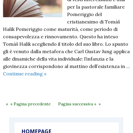
per la pastorale familiare
Pomeriggio del
cristianesimo di Tomáš
Halík Pomeriggio come maturità, come periodo di
consapevolezza e rinnovamento. Questo ha inteso
Tomáš Halík scegliendo il titolo del suo libro. Lo spunto
gli è venuto dalla metafora che Carl Gustav Jung applica
alle dinamiche della vita individuale: l’infanzia e la
giovinezza corrispondono al mattino dell’esistenza in …
Testi
Continue reading
»
per
la
pastorale
familiare
« Pagina precedente
Pagina successiva »
HOMEPAGE