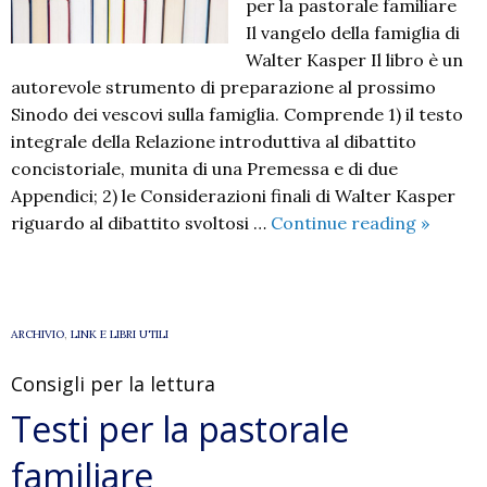
per la pastorale familiare
Il vangelo della famiglia di
Walter Kasper Il libro è un
autorevole strumento di preparazione al prossimo
Sinodo dei vescovi sulla famiglia. Comprende 1) il testo
integrale della Relazione introduttiva al dibattito
concistoriale, munita di una Premessa e di due
Appendici; 2) le Considerazioni finali di Walter Kasper
Testi
riguardo al dibattito svoltosi …
Continue reading
»
per
la
pastora
familiar
ARCHIVIO
,
LINK E LIBRI UTILI
Consigli per la lettura
Testi per la pastorale
familiare