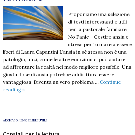
Proponiamo una selezione
di testi interessanti e utili
per la pastorale familiare
No Panic – Gestire ansia e
stress per tornare a essere
liberi di Laura Capantini L’ansia in sé stessa non è una
patologia, anzi, come le altre emozioni ci può aiutare
ad affrontare la realtà nel modo migliore possibile. Una
giusta dose di ansia potrebbe addirittura essere
vantaggiosa. Diventa un vero problema …
Continue
Testi
reading
»
per
la
pastorale
familiare
ARCHIVIO
,
LINK E LIBRI UTILI
Consigli per la lettura