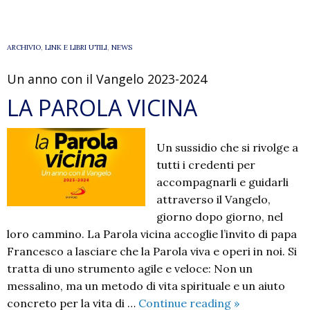
la
pastorale
familiare
ARCHIVIO
,
LINK E LIBRI UTILI
,
NEWS
Un anno con il Vangelo 2023-2024
LA PAROLA VICINA
Un sussidio che si rivolge a
tutti i credenti per
accompagnarli e guidarli
attraverso il Vangelo,
giorno dopo giorno, nel
loro cammino. La Parola vicina accoglie l’invito di papa
Francesco a lasciare che la Parola viva e operi in noi. Si
tratta di uno strumento agile e veloce: Non un
messalino, ma un metodo di vita spirituale e un aiuto
LA
concreto per la vita di …
Continue reading
»