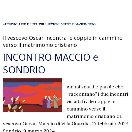
per
la
pastorale
familiare
ARCHIVIO
,
LINK E LIBRI UTILI
,
SEZIONI
,
VERSO IL MATRIMONIO
Il vescovo Oscar incontra le coppie in cammino
verso il matrimonio cristiano
INCONTRO MACCIO e
SONDRIO
Alcuni scatti e parole che
“raccontano” i due incontri
vissuti fra le coppie in
cammino verso il
matrimonio cristiano e il
vescovo Oscar. Maccio di Villa Guardia, 17 febbraio 2024
Sondrio, 9 marzo 2024