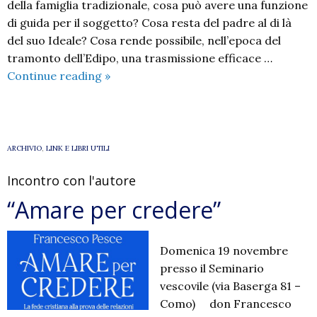
della famiglia tradizionale, cosa può avere una funzione
di guida per il soggetto? Cosa resta del padre al di là
del suo Ideale? Cosa rende possibile, nell’epoca del
tramonto dell’Edipo, una trasmissione efficace …
Testi
Continue reading
»
per
la
pastorale
familiare
ARCHIVIO
,
LINK E LIBRI UTILI
Incontro con l'autore
“Amare per credere”
Domenica 19 novembre
presso il Seminario
vescovile (via Baserga 81 –
Como) don Francesco