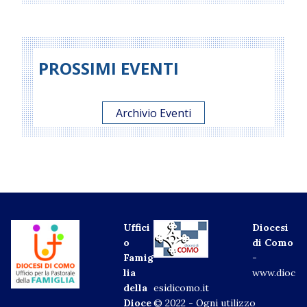
PROSSIMI EVENTI
Archivio Eventi
Uffici
Diocesi
o
di Como
Famig
-
lia
www.dioc
della
esidicomo.it
Dioce
© 2022 - Ogni utilizzo