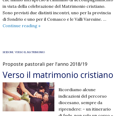
in vista della celebrazione del Matrimonio cristiano.
Sono previsti due distinti incontri, uno per la provincia
di Sondrio e uno per il Comasco e le Valli Varesine. …
Incontro
Continue reading
»
delle
coppie
di
fidanzati
SEZIONI
,
VERSO IL MATRIMONIO
con
Proposte pastorali per l'anno 2018/19
il
Vescovo
Verso il matrimonio cristiano
Oscar
Ricordiamo alcune
indicazioni del percorso
diocesano, sempre da
riprendere: – un itinerario
di fede, non solo un corso –