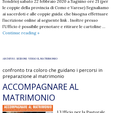
Sondrio) sabato 22 febbraio 2020 a Sagnino ore 21 (per
le coppie della provincia di Como e Varese) Segnaliamo
ai sacerdoti e alle coppie guida: che bisogna effettuare
l’iscrizione online al seguente link . Inoltre presso
l’Ufficio è possibile prenotare e ritirare le cartoline …
Incontro
Continue reading
»
del
Vescovo
con
i
ARCHIVIO
,
SEZIONI
,
VERSO IL MATRIMONIO
fidanzati
confronto tra coloro che guidano i percorsi in
preparazione al matrimonio
ACCOMPAGNARE AL
MATRIMONIO
L’Ufficio per la Pastorale