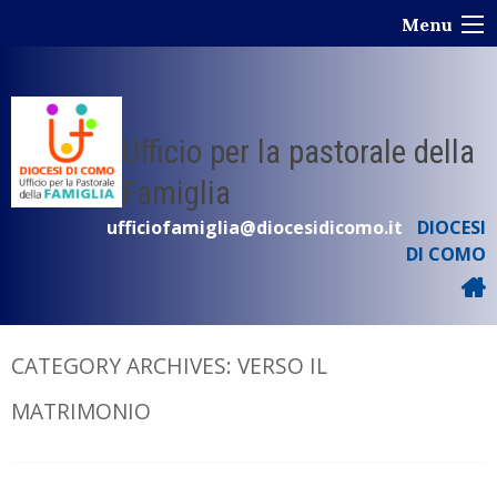
Skip
Menu
to
content
Ufficio per la pastorale della
Famiglia
ufficiofamiglia@diocesidicomo.it
DIOCESI
DI COMO
CATEGORY ARCHIVES:
VERSO IL
MATRIMONIO