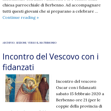
chiesa parrocchiale di Berbenno. Ad accompagnare
tutti questi giovani che si preparano a celebrare …
“…
Continue reading
»
ma
di
tutto
più
ARCHIVIO
,
SEZIONI
,
VERSO IL MATRIMONIO
grande
Incontro del Vescovo con i
è
l’amore”
fidanzati
Incontro del vescovo
Oscar con i fidanzati:
sabato 15 febbraio 2020 a
Berbenno ore 21 (per le
coppie della provincia di