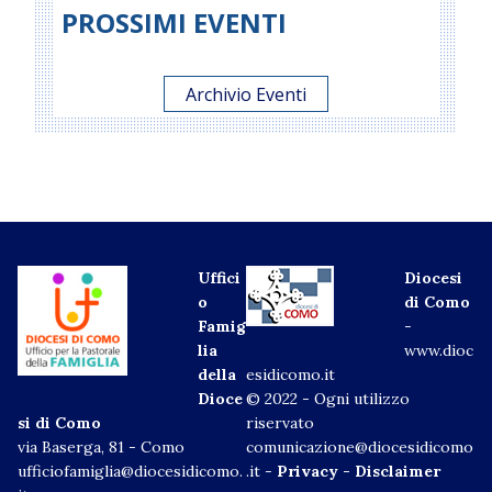
PROSSIMI EVENTI
Archivio Eventi
Uffici
Diocesi
o
di Como
Famig
-
lia
www.dioc
della
esidicomo.it
Dioce
© 2022 - Ogni utilizzo
si di Como
riservato
via Baserga, 81 - Como
comunicazione@diocesidicomo
ufficiofamiglia@diocesidicomo.
.it -
Privacy
-
Disclaimer