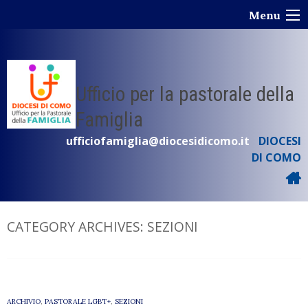
Skip
Menu
to
content
Ufficio per la pastorale della
Famiglia
ufficiofamiglia@diocesidicomo.it
DIOCESI
DI COMO
CATEGORY ARCHIVES:
SEZIONI
ARCHIVIO
,
PASTORALE LGBT+
,
SEZIONI