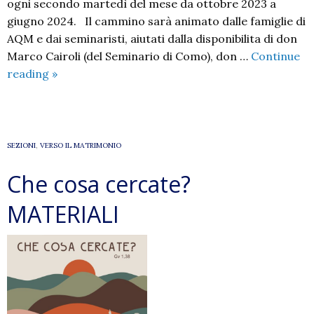
ogni secondo martedì del mese da ottobre 2023 a
giugno 2024. Il cammino sarà animato dalle famiglie di
AQM e dai seminaristi, aiutati dalla disponibilita di don
Marco Cairoli (del Seminario di Como), don …
Continue
AQM
reading
»
–
2023/2024
SEZIONI
,
VERSO IL MATRIMONIO
Che cosa cercate?
MATERIALI