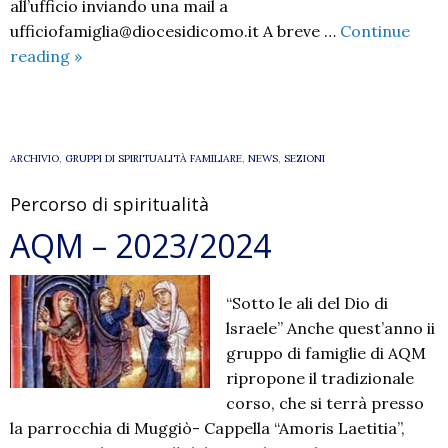
all’ufficio inviando una mail a
ufficiofamiglia@diocesidicomo.it A breve …
Continue
PROPOSTA
reading
»
LOCANDINA
PERCORSI
FIDANZATI
ARCHIVIO
,
GRUPPI DI SPIRITUALITÀ FAMILIARE
,
NEWS
,
SEZIONI
Percorso di spiritualità
AQM – 2023/2024
“Sotto le ali del Dio di
lsraele” Anche quest’anno ii
gruppo di famiglie di AQM
ripropone il tradizionale
corso, che si terrà presso
la parrocchia di Muggiò- Cappella “Amoris Laetitia”,