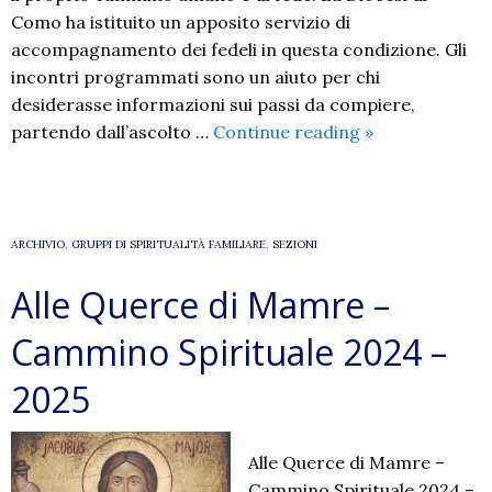
Como ha istituito un apposito servizio di
accompagnamento dei fedeli in questa condizione. Gli
incontri programmati sono un aiuto per chi
desiderasse informazioni sui passi da compiere,
Cammini
partendo dall’ascolto …
Continue reading
»
di
speranza
ARCHIVIO
,
GRUPPI DI SPIRITUALITÀ FAMILIARE
,
SEZIONI
Alle Querce di Mamre –
Cammino Spirituale 2024 –
2025
Alle Querce di Mamre –
Cammino Spirituale 2024 –