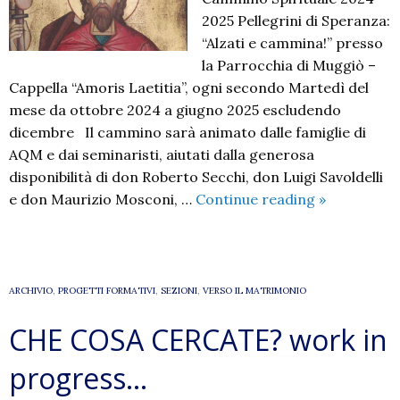
2025 Pellegrini di Speranza:
“Alzati e cammina!” presso
la Parrocchia di Muggiò –
Cappella “Amoris Laetitia”, ogni secondo Martedì del
mese da ottobre 2024 a giugno 2025 escludendo
dicembre Il cammino sarà animato dalle famiglie di
AQM e dai seminaristi, aiutati dalla generosa
disponibilità di don Roberto Secchi, don Luigi Savoldelli
Alle
e don Maurizio Mosconi, …
Continue reading
»
Querce
di
Mamre
–
ARCHIVIO
,
PROGETTI FORMATIVI
,
SEZIONI
,
VERSO IL MATRIMONIO
Cammino
CHE COSA CERCATE? work in
Spirituale
2024
progress…
–
2025