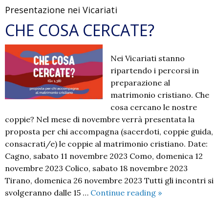
Presentazione nei Vicariati
il
Matrimonio
CHE COSA CERCATE?
Cristiano
con
Nei Vicariati stanno
il
ripartendo i percorsi in
Vescovo
preparazione al
2024
matrimonio cristiano. Che
cosa cercano le nostre
coppie? Nel mese di novembre verrà presentata la
proposta per chi accompagna (sacerdoti, coppie guida,
consacrati/e) le coppie al matrimonio cristiano. Date:
Cagno, sabato 11 novembre 2023 Como, domenica 12
novembre 2023 Colico, sabato 18 novembre 2023
Tirano, domenica 26 novembre 2023 Tutti gli incontri si
CHE
svolgeranno dalle 15 …
Continue reading
»
COSA
CERCATE?