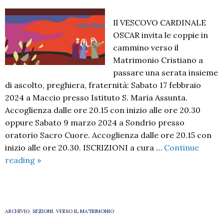
Il VESCOVO CARDINALE
OSCAR invita le coppie in
cammino verso il
Matrimonio Cristiano a
passare una serata insieme
di ascolto, preghiera, fraternità: Sabato 17 febbraio
2024 a Maccio presso Istituto S. Maria Assunta.
Accoglienza dalle ore 20.15 con inizio alle ore 20.30
oppure Sabato 9 marzo 2024 a Sondrio presso
oratorio Sacro Cuore. Accoglienza dalle ore 20.15 con
inizio alle ore 20.30. ISCRIZIONI a cura …
Continue
Incontro
reading
»
delle
coppie
in
cammino
ARCHIVIO
,
SEZIONI
,
VERSO IL MATRIMONIO
verso