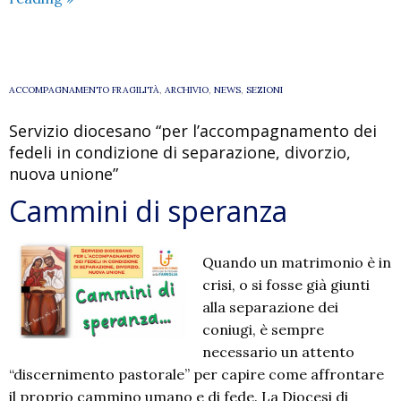
del
Signore
sono
i
ACCOMPAGNAMENTO FRAGILITÀ
,
ARCHIVIO
,
NEWS
,
SEZIONI
figli”
Servizio diocesano “per l’accompagnamento dei
(Sal
fedeli in condizione di separazione, divorzio,
127)
nuova unione”
Cammini di speranza
Quando un matrimonio è in
crisi, o si fosse già giunti
alla separazione dei
coniugi, è sempre
necessario un attento
“discernimento pastorale” per capire come affrontare
il proprio cammino umano e di fede. La Diocesi di